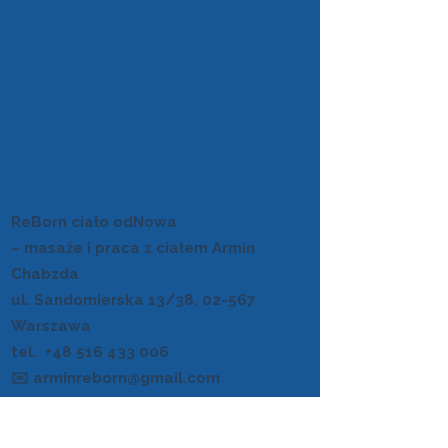
doświadczeń, które
pomagają zejść z głowy
do ciała i odzyskać
poczucie...
ReBorn ciało odNowa
– masaże i praca z ciałem Armin
Chabzda
ul. Sandomierska 13/38, 02-567
Warszawa
tel.
+48 516 433 006
✉️ arminreborn@gmail.com
📍 Zarezerwuj masaż