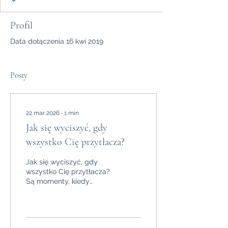
Profil
Data dołączenia 16 kwi 2019
Posty
22 mar 2026
∙
1
min
Jak się wyciszyć, gdy
wszystko Cię przytłacza?
Jak się wyciszyć, gdy
wszystko Cię przytłacza?
Są momenty, kiedy
wszystkiego jest za dużo.
Za dużo bodźców. Za
dużo myśli. Za dużo
napięcia w ciele. I nawet