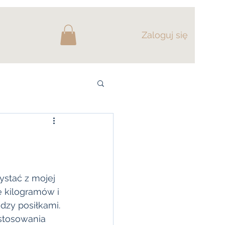
Zaloguj się
ystać z mojej 
ę kilogramów i 
dzy posiłkami. 
stosowania 