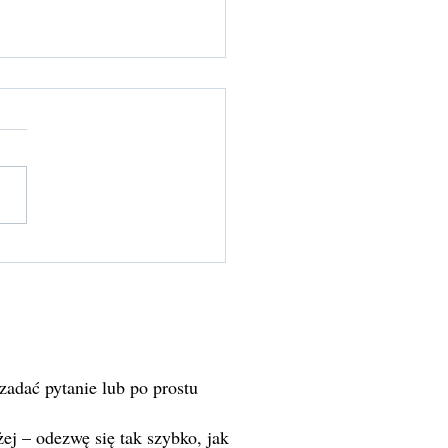
n Ground — powrót do
 stabilności i obecności
 zadać pytanie lub po prostu
ej – odezwę się tak szybko, jak