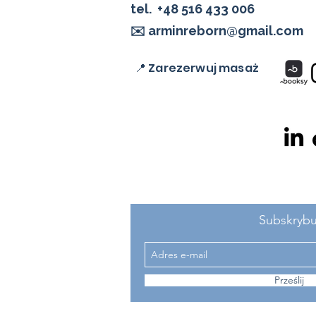
tel.
+48 516 433 006
✉️ arminreborn@gmail.com
📍 Zarezerwuj masaż
Subskrybu
Prześlij