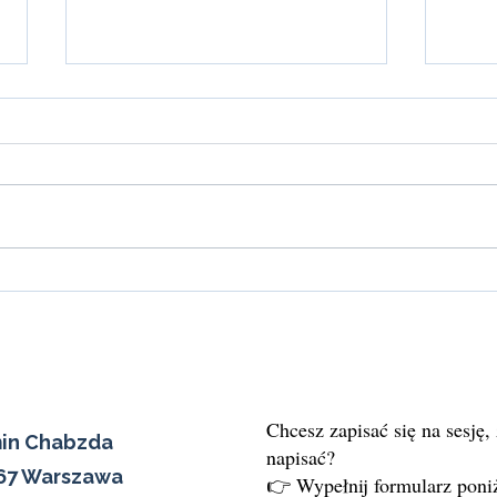
Co zrobić, gdy masz chaos w
Mero
głowie i nie wiesz, co dalej?
ciała,
Chcesz zapisać się na sesję,
min Chabzda
napisać?
567 Warszawa
👉 Wypełnij formularz poniż