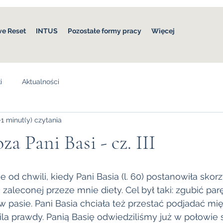
ve Reset
INTUS
Pozostałe formy pracy
Więcej
i
Aktualności
1 minut(y) czytania
a Pani Basi - cz. III
 od chwili, kiedy Pani Basia (l. 60) postanowiła skorz
zaleconej przeze mnie diety. Cel był taki: zgubić par
 pasie. Pani Basia chciała też przestać podjadać mię
la prawdy. Panią Basię odwiedziliśmy już w połowie 