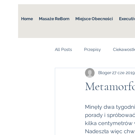
Home
Masaże ReBorn
Miejsce Obecności
Executi
All Posts
Przepisy
Ciekawostk
Bloger
27 cze 2019
Metamorfoz
Minęły dwa tygodnie
porady i spróbować 
kilka centymetrów w
Nadeszła więc chwi