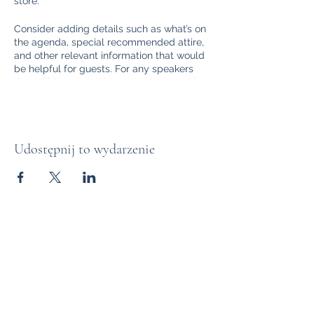
store.
Consider adding details such as what’s on
the agenda, special recommended attire,
and other relevant information that would
be helpful for guests. For any speakers
that will be presenting at your event, this
is a great opportunity to describe the
topics covered or include a short bio. If the
event is geared towards a specific type of
audience, make sure to note that here.
Udostępnij to wydarzenie
This is your opportunity to get people
excited about attending your event, so
don’t be afraid to show personality and
enthusiasm! Encourage visitors to register,
RSVP, or buy a ticket today to make sure
their spot is saved.