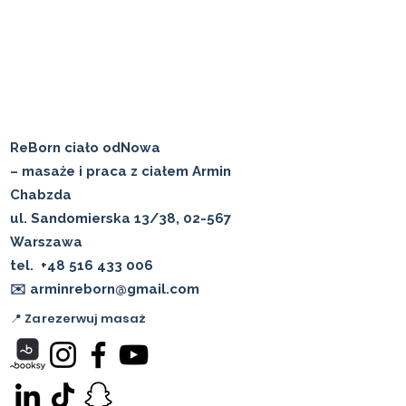
ReBorn ciało odNowa
– masaże i praca z ciałem Armin
Chabzda
ul. Sandomierska 13/38, 02-567
Warszawa
tel.
+48 516 433 006
✉️ arminreborn@gmail.com
📍 Zarezerwuj masaż