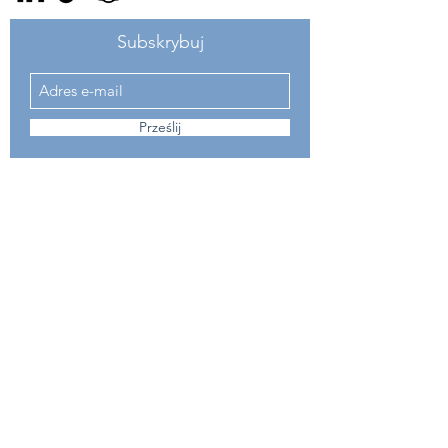
Subskrybuj
Prześlij
Chcesz zapisać się na sesję, zadać pytanie lub po
prostu napisać?
👉 Wypełnij formularz poniżej – odezwę się tak
szybko, jak to możliwe. Abym mógł odpisać
zostaw adres email.
Imię
Nazwisko
E-mail