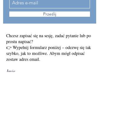
Prześlij
Chcesz zapisać się na sesję, zadać pytanie lub po
prostu napisać?
👉 Wypełnij formularz poniżej – odezwę się tak
szybko, jak to możliwe. Abym mógł odpisać
zostaw adres email.
Imię
Nazwisko
E-mail
Napisz komunikat