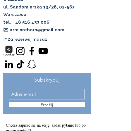
ul. Sandomierska 13/38, 02-567
Warszawa
tel.
+48 516 433 006
✉️ arminreborn@gmail.com
📍 Zarezerwuj masaż
Subskrybuj
Prześlij
Chcesz zapisać się na sesję, zadać pytanie lub po
prostu napisać?