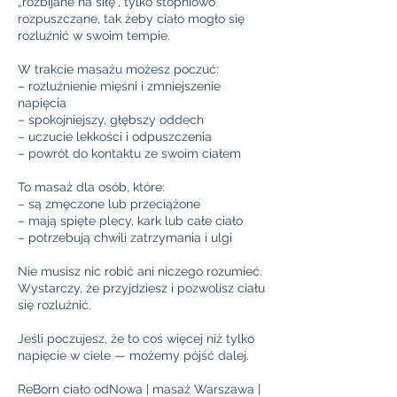
„rozbijane na siłę”, tylko stopniowo
rozpuszczane, tak żeby ciało mogło się
rozluźnić w swoim tempie.
W trakcie masażu możesz poczuć:
– rozluźnienie mięśni i zmniejszenie
napięcia
– spokojniejszy, głębszy oddech
– uczucie lekkości i odpuszczenia
– powrót do kontaktu ze swoim ciałem
To masaż dla osób, które:
– są zmęczone lub przeciążone
– mają spięte plecy, kark lub całe ciało
– potrzebują chwili zatrzymania i ulgi
Nie musisz nic robić ani niczego rozumieć.
Wystarczy, że przyjdziesz i pozwolisz ciału
się rozluźnić.
Jeśli poczujesz, że to coś więcej niż tylko
napięcie w ciele — możemy pójść dalej.
ReBorn ciało odNowa | masaż Warszawa |