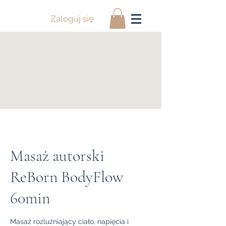
Zaloguj się
Masaż autorski
ReBorn BodyFlow
60min
Masaż rozluźniający ciało, napięcia i