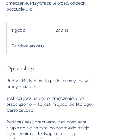
zmęczenie. Przywraca lekkość, oddech i
poczucie ulgi.
240
złotych
1 godz.
1
240 zł
polskich
g
o
Sandomierska13
d
z
Opis usługi
ReBorn Body Flow to podstawowy masaż
pracy z ciałem.
Jeśli czujesz napięcie, zmęczenie albo
przeciążenie — to jest miejsce, od którego
warto zacząć.
Podczas sesji pracujemy bez pośpiechu,
skupiając się na tym, co naprawdę dzieje
się w Twoim ciele. Napięcia nie są