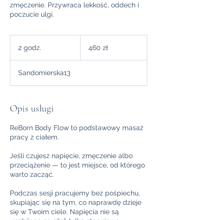
zmęczenie. Przywraca lekkość, oddech i
poczucie ulgi.
460
złotych
2 godz.
2
460 zł
polskich
g
o
Sandomierska13
d
z
.
Opis usługi
ReBorn Body Flow to podstawowy masaż
pracy z ciałem.
Jeśli czujesz napięcie, zmęczenie albo
przeciążenie — to jest miejsce, od którego
warto zacząć.
Podczas sesji pracujemy bez pośpiechu,
skupiając się na tym, co naprawdę dzieje
się w Twoim ciele. Napięcia nie są