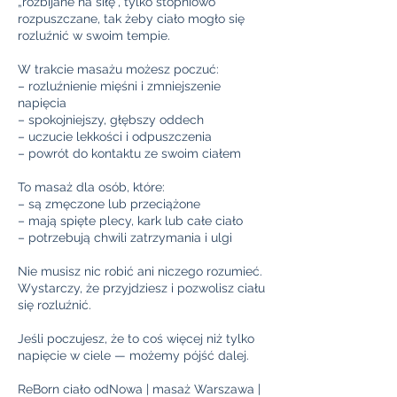
„rozbijane na siłę”, tylko stopniowo
rozpuszczane, tak żeby ciało mogło się
rozluźnić w swoim tempie.
W trakcie masażu możesz poczuć:
– rozluźnienie mięśni i zmniejszenie
napięcia
– spokojniejszy, głębszy oddech
– uczucie lekkości i odpuszczenia
– powrót do kontaktu ze swoim ciałem
To masaż dla osób, które:
– są zmęczone lub przeciążone
– mają spięte plecy, kark lub całe ciało
– potrzebują chwili zatrzymania i ulgi
Nie musisz nic robić ani niczego rozumieć.
Wystarczy, że przyjdziesz i pozwolisz ciału
się rozluźnić.
Jeśli poczujesz, że to coś więcej niż tylko
napięcie w ciele — możemy pójść dalej.
ReBorn ciało odNowa | masaż Warszawa |