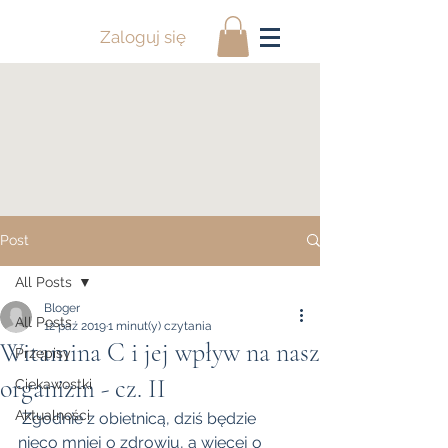
Zaloguj się
Post
All Posts
Bloger
All Posts
12 paź 2019
1 minut(y) czytania
Witamina C i jej wpływ na nasz
Przepisy
organizm - cz. II
Ciekawostki
Aktualności
 Zgodnie z obietnicą, dziś będzie 
nieco mniej o zdrowiu, a więcej o 