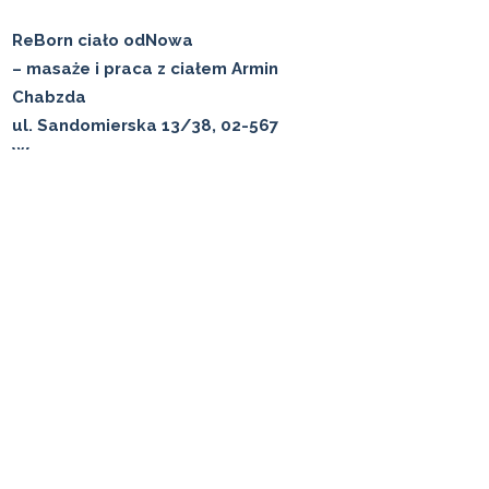
ReBorn ciało odNowa
– masaże i praca z ciałem Armin
Chabzda
ul. Sandomierska 13/38, 02-567
Warszawa
tel.
+48 516 433 006
✉️ arminreborn@gmail.com
📍 Zarezerwuj masaż
Subskrybuj