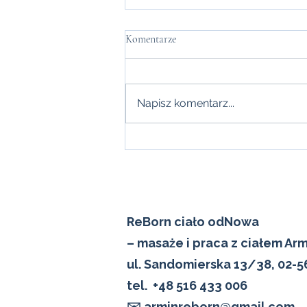
Jak się wyciszyć, gdy wszystko Cię
Komentarze
przytłacza?
Jak się wyciszyć, gdy wszystko
Cię przytłacza? Są momenty,
Napisz komentarz...
kiedy wszystkiego jest za dużo.
Za dużo bodźców. Za dużo
myśli. Za dużo napięcia w ciele. I
nawet kiedy próbujesz
odpocząć, to w środku nad
ReBorn ciało odNowa
– masaże i praca z ciałem Ar
ul. Sandomierska 13/38, 02-
tel.
+48 516 433 006
✉️ arminreborn@gmail.com