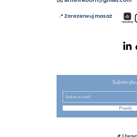
📍 Zarezerwuj masaż
Subskrybu
Prześlij
📌 Uwag