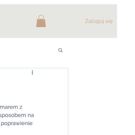
Zaloguj się
szmarem z 
m sposobem na 
 poprawienie 