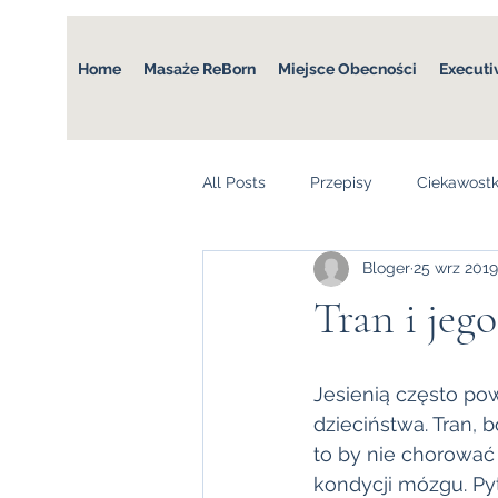
Home
Masaże ReBorn
Miejsce Obecności
Executi
All Posts
Przepisy
Ciekawostk
Bloger
25 wrz 2019
Tran i jeg
Jesienią często pow
dzieciństwa. Tran,
to by nie chorować
kondycji mózgu. Py