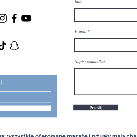
Imię
E-mail
Napisz komunikat
j
Prześlij
a: wszystkie oferowane masaże i rytuały mają cha