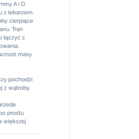
iny A i D 
 z lekarzem. 
by cierpiące 
nu. Tran 
 łączyć z 
owania. 
wzrost masy 
czy pochodzi 
j z wątroby 
przede 
po prostu 
a większej 