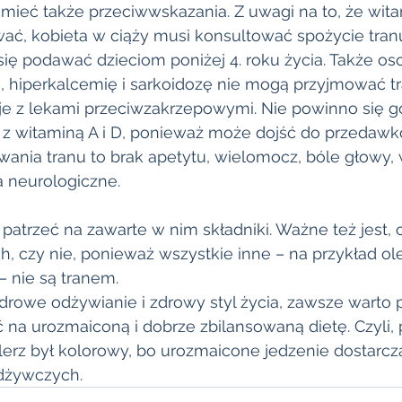
mieć także przeciwwskazania. Z uwagi na to, że witam
, kobieta w ciąży musi konsultować spożycie tranu
ię podawać dzieciom poniżej 4. roku życia. Także oso
 hiperkalcemię i sarkoidozę nie mogą przyjmować tra
je z lekami przeciwzakrzepowymi. Nie powinno się go
 z witaminą A i D, ponieważ może dojść do przedawk
nia tranu to brak apetytu, wielomocz, bóle głowy, 
a neurologiczne.
 patrzeć na zawarte w nim składniki. Ważne też jest, 
, czy nie, ponieważ wszystkie inne – na przykład ole
– nie są tranem. 
drowe odżywianie i zdrowy styl życia, zawsze warto 
na urozmaiconą i dobrze zbilansowaną dietę. Czyli, 
lerz był kolorowy, bo urozmaicone jedzenie dostarcz
odżywczych. 