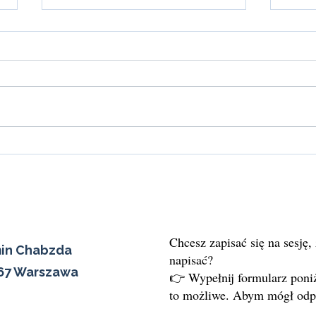
Co zrobić, gdy masz chaos w
Mero
głowie i nie wiesz, co dalej?
ciała,
Chcesz zapisać się na sesję,
min Chabzda
napisać?
567 Warszawa
👉 Wypełnij formularz poniż
to możliwe. Abym mógł odpi