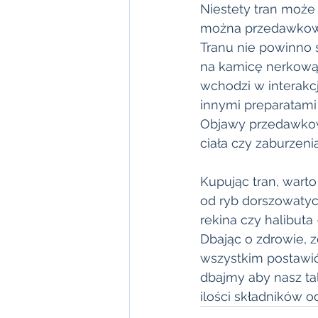
Niestety tran może 
można przedawkować
Tranu nie powinno s
na kamicę
nerkową,
wchodzi w interakc
innymi preparatami
Objawy przedawkowa
ciała czy zaburzeni
Kupując tran, warto
od ryb dorszowatych
rekina czy halibuta 
Dbając o zdrowie, z
wszystkim postawić 
dbajmy aby nasz ta
ilości składników 