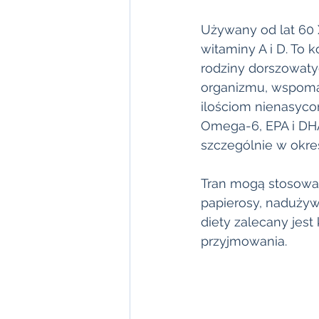
Używany od lat 60 
witaminy A i D. To 
rodziny dorszowaty
organizmu, wspoma
ilościom nienasyco
Omega-6, EPA i DHA.
szczególnie w okres
Tran mogą stosować 
papierosy, nadużywa
diety zalecany jes
przyjmowania. 