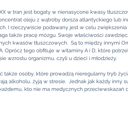
XX w tran jest bogaty w nienasycone kwasy tłuszczo
koncentrat oleju z wątroby dorsza atlantyckiego lub in
ch. I rzeczywiście podawany jest w celu zwiększenia
ga także pracę mózgu. Swoje właściwości zawdzię
nych kwasów tłuszczowych.  Są to między innymi O
 Oprócz tego obfituje w witaminy A i D, które potrze
ie wzrostu organizmu, czyli u dzieci i młodzieży. 
także osoby, które prowadzą nieregularny tryb życia
ją alkoholu, żyją w stresie.  Jednak jak każdy inny 
t każdemu, kto nie ma medycznych przeciwwskazań d