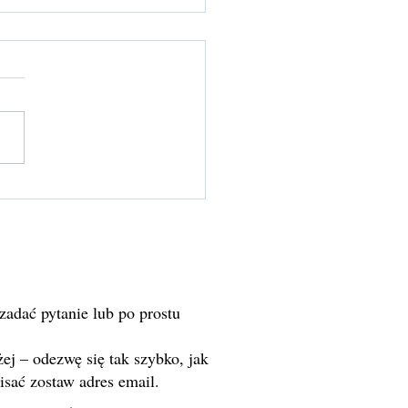
n Ground — powrót do
 stabilności i obecności
 zadać pytanie lub po prostu
ej – odezwę się tak szybko, jak
sać zostaw adres email.