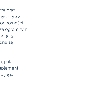
we oraz 
nych ryb z 
 odporności 
cza ogromnym 
mega-3, 
bne są 
, palą 
suplement 
o jego 