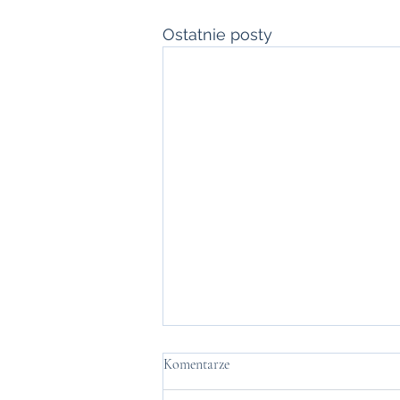
Ostatnie posty
Jak się wyciszyć, gdy wszystko Cię
Komentarze
przytłacza?