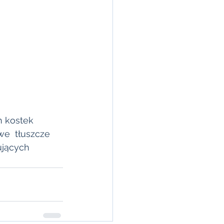
h kostek 
e  tłuszcze 
ujących 