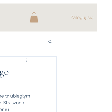
Zaloguj się
ego
óre w ubiegłym 
. Straszono 
nemu 