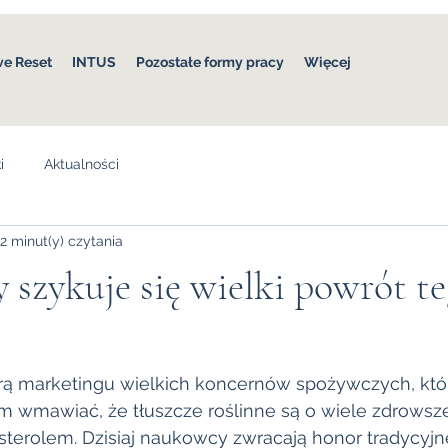
ve Reset
INTUS
Pozostałe formy pracy
Więcej
i
Aktualności
2 minut(y) czytania
y szykuje się wielki powrót t
iarą marketingu wielkich koncernów spożywczych, kt
m wmawiać, że tłuszcze roślinne są o wiele zdrowsze
terolem. Dzisiaj naukowcy zwracają honor tradycyj