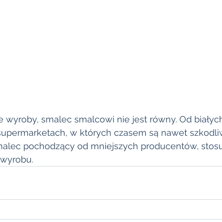
ne wyroby, smalec smalcowi nie jest równy. Od białyc
permarketach, w których czasem są nawet szkodliw
 smalec pochodzący od mniejszych producentów, stos
 wyrobu.