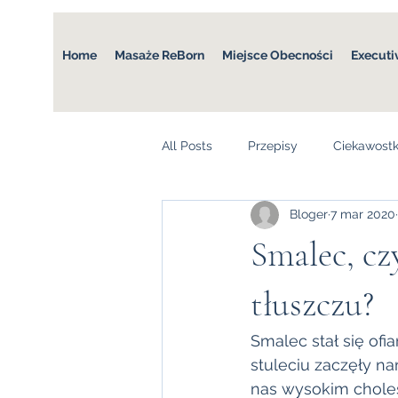
Home
Masaże ReBorn
Miejsce Obecności
Executi
All Posts
Przepisy
Ciekawostk
Bloger
7 mar 2020
Smalec, cz
tłuszczu?
Smalec stał się of
stuleciu zaczęły na
nas wysokim choles