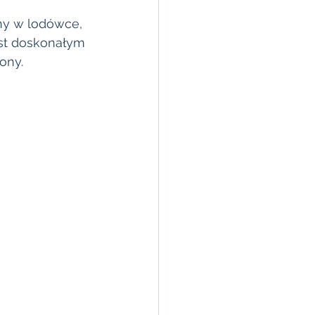
ny w lodówce, 
est doskonałym 
ony.