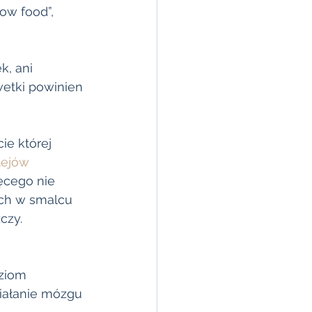
ow food”, 
k, ani 
wetki powinien 
e której 
lejów 
ęcego nie 
ch w smalcu 
czy.
ziom 
ziałanie mózgu 