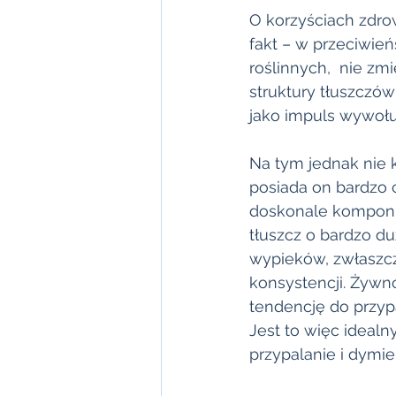
O korzyściach zdro
fakt – w przeciwie
roślinnych,  nie zm
struktury tłuszcz
jako impuls wywołu
Na tym jednak nie 
posiada on bardzo 
doskonale komponuje
tłuszcz o bardzo d
wypieków, zwłaszcza
konsystencji. Żywn
tendencję do przyp
Jest to więc idealn
przypalanie i dymi