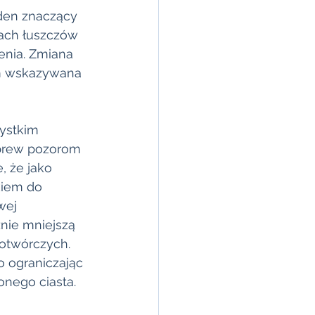
den znaczący 
rach łuszczów 
enia. Zmiana 
m wskazywana 
ystkim 
wbrew pozorom 
, że jako 
kiem do 
wej 
nie mniejszą 
otwórczych. 
o ograniczając 
onego ciasta.