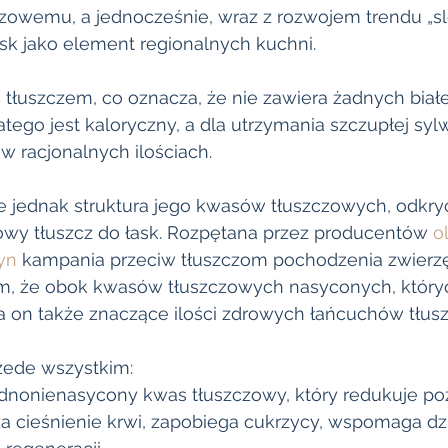
owemu, a jednocześnie, wraz z rozwojem trendu „sl
sk jako element regionalnych kuchni.
tłuszczem, co oznacza, że nie zawiera żadnych białe
ego jest kaloryczny, a dla utrzymania szczupłej syl
racjonalnych ilościach. 
 jednak struktura jego kwasów tłuszczowych, odkryci
owy tłuszcz do łask. Rozpętana przez producentów 
o
yn
 kampania przeciw tłuszczom pochodzenia zwierz
m, że obok kwasów tłuszczowych nasyconych, który
ra on także znaczące ilości zdrowych łańcuchów tłusz
zede wszystkim:
dnonienasycony kwas tłuszczowy, który redukuje po
iża cieśnienie krwi, zapobiega cukrzycy, wspomaga d