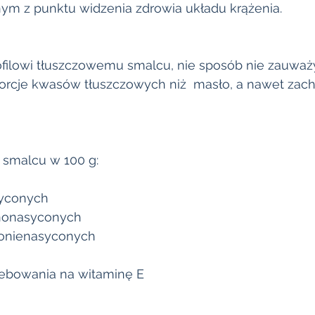
m z punktu widzenia zdrowia układu krążenia.
rofilowi tłuszczowemu smalcu, nie sposób nie zauważ
porcje kwasów tłuszczowych niż  masło, a nawet zac
 smalcu w 100 g:
syconych
dnonasyconych
lonienasyconych
zebowania na witaminę E