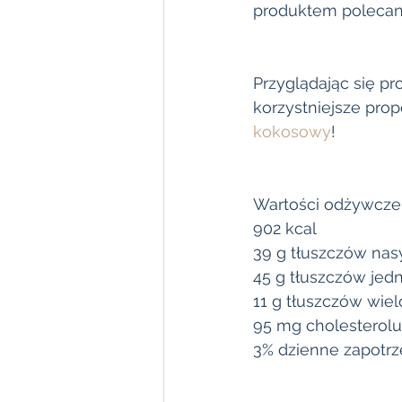
produktem polecany
Przyglądając się p
korzystniejsze pro
kokosowy
!
Wartości odżywcze
902 kcal
39 g tłuszczów na
45 g tłuszczów je
11 g tłuszczów wie
95 mg cholesterolu
3% dzienne zapotr