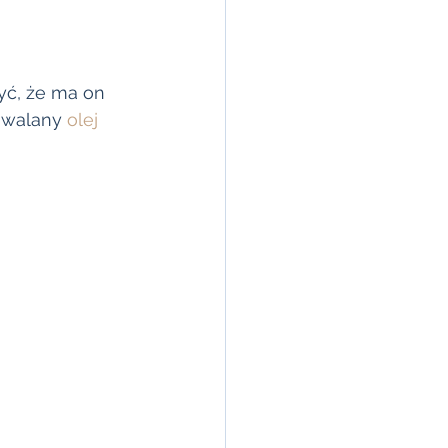
yć, że ma on 
hwalany 
olej 