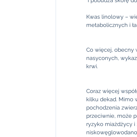
 i pobudza skórę do
Kwas linolowy – wi
metabolicznych i ł
Co więcej, obecny
nasyconych, wykazu
krwi.
Coraz więcej wspó
kilku dekad. Mimo
pochodzenia zwierz
przeciwnie, może p
ryzyko miażdżycy i 
niskowęglowodanow