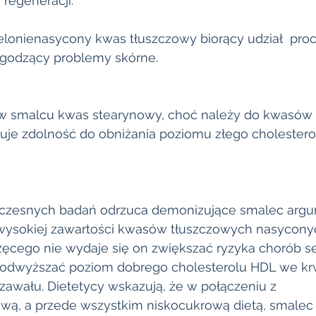
 regeneracji. 
elonienasycony kwas tłuszczowy biorący udział  pro
agodzący problemy skórne.
 w smalcu kwas stearynowy, choć należy do kwasów
je zdolność do obniżania poziomu złego cholestero
łczesnych badań odrzuca demonizujące smalec argu
 wysokiej zawartości kwasów tłuszczowych nasycony
ęcego nie wydaje się on zwiększać ryzyka chorób ser
odwyższać poziom dobrego cholesterolu HDL we krwi
zawału. Dietetycy wskazują, że w połączeniu z 
ą, a przede wszystkim niskocukrową dietą, smalec