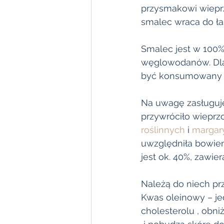
przysmakowi wieprz
smalec wraca do ła
Smalec jest w 100% 
węglowodanów. Dlat
być konsumowany w 
Na uwagę zasługuje
przywróciło wieprz
roślinnych
 i 
margar
uwzględniła bowie
jest ok. 40%, zawie
Należą do niech pr
Kwas oleinowy – je
cholesterolu , obn