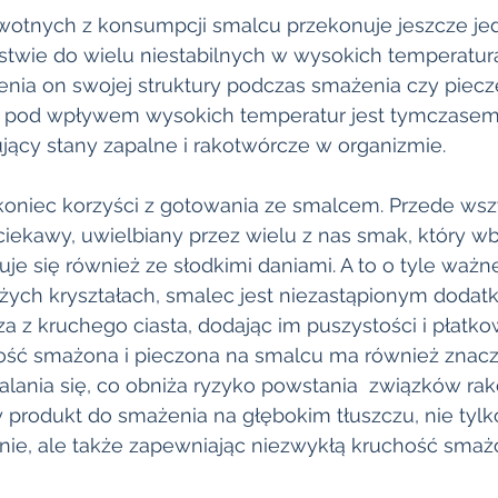
wotnych z konsumpcji smalcu przekonuje jeszcze je
ństwie do wielu niestabilnych w wysokich temperatu
ienia on swojej struktury podczas smażenia czy piecz
ów pod wpływem wysokich temperatur jest tymczase
jący stany zapalne i rakotwórcze w organizmie. 
koniec korzyści z gotowania ze smalcem. Przede wsz
ciekawy, uwielbiany przez wielu z nas smak, który 
 się również ze słodkimi daniami. A to o tyle ważne
użych kryształach, smalec jest niezastąpionym dodat
 z kruchego ciasta, dodając im puszystości i płatko
ość smażona i pieczona na smalcu ma również znacz
alania się, co obniża ryzyko powstania  związków rak
y produkt do smażenia na głębokim tłuszczu, nie tylk
enie, ale także zapewniając niezwykłą kruchość smaż