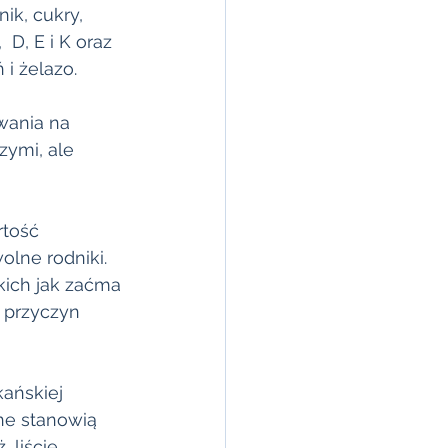
ik, cukry, 
,  D, E i K oraz 
i żelazo.  
wania na 
ymi, ale 
tość 
lne rodniki. 
ich jak zaćma 
 przyczyn 
ańskiej 
ne stanowią 
 liście 