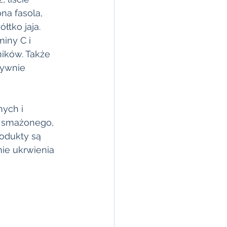
na fasola, 
tko jaja. 
iny C i 
ików. Także 
tywnie 
ych i 
a smażonego, 
rodukty są 
ie ukrwienia 