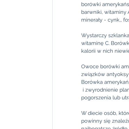
borówki amerykański
barwniki, witaminy 
minerały - cynk,, f
Wystarczy szklanka
witaminę C. Borów
kalorii w nich niewi
Owoce borówki ame
związków antyoksyd
Borówka amerykańsk
 i zwyrodnienie pla
pogorszenia lub utr
W diecie osób, któ
powinny się znaleź
najbogatsze źródło 