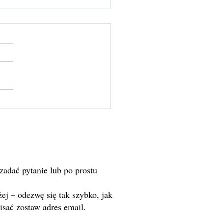
n Ground — powrót do
 stabilności i obecności
 zadać pytanie lub po prostu
ej – odezwę się tak szybko, jak
sać zostaw adres email.