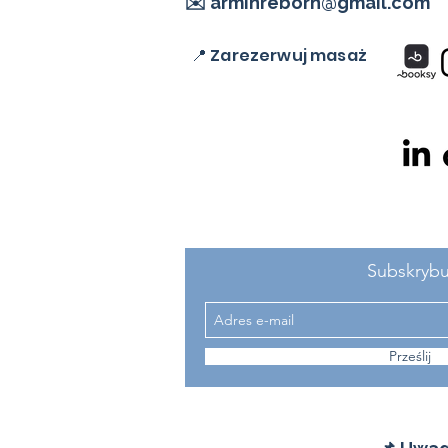
✉️ arminreborn@gmail.com
📍 Zarezerwuj masaż
Subskrybu
Prześlij