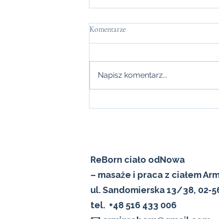
Jak się wyciszyć, gdy wszystko Cię
Komentarze
przytłacza?
Jak się wyciszyć, gdy wszystko
Cię przytłacza? Są momenty,
Napisz komentarz...
kiedy wszystkiego jest za dużo.
Za dużo bodźców. Za dużo
myśli. Za dużo napięcia w ciele. I
nawet kiedy próbujesz
odpocząć, to w środku nad
ReBorn ciało odNowa
– masaże i praca z ciałem Ar
ul. Sandomierska 13/38, 02-
tel.
+48 516 433 006