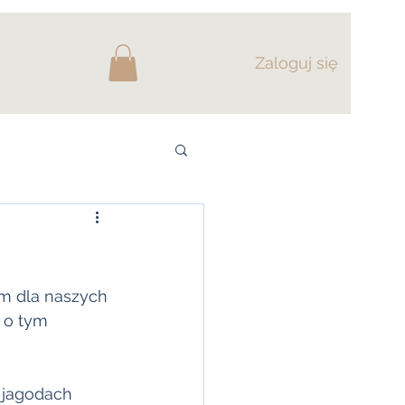
Zaloguj się
 o tym 
 jagodach 