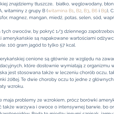
ej znajdziemy tłuszcze,  białko, węglowodany, błonn
A, witaminy z grupy B (
witamina B1
, 
B2
, 
B3
, 
B6
 i 
B9
), C
osfor, magnez, mangan, miedź, potas, selen, sód, wapń 
 tych owoców, by pokryć 1/3 dziennego zapotrzebo
ki amerykańskie są napakowane wartościami odżywcz
ele. 100 gram jagód to tylko 57 kcal.
rykańskiej cenione są głównie ze względu na zawar
acyjnych, które dosłownie wymiatają z organizmu wo
a jest stosowana także w leczeniu chorób oczu, tak
mki żółtej. Te dwie choroby oczu to jedne z głównych
aty wzroku. 
re maja problemy ze wzrokiem, prócz borówki ameryk
ć także warzywa i owoce o intensywnej barwie, bo o
karetoneidów. Będą to między innymi szpinak, jarmuż,