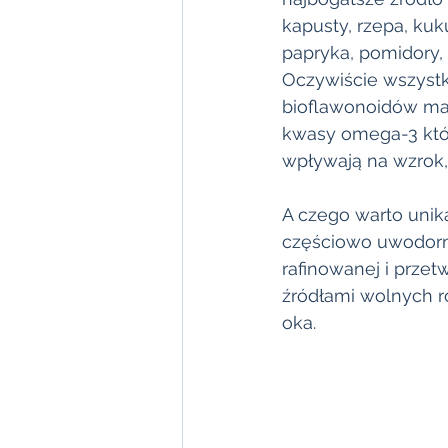
kapusty, rzepa, kuku
papryka, pomidory,
Oczywiście wszystk
bioflawonoidów maj
kwasy omega-3 któr
wpływają na wzrok, 
A czego warto uni
częściowo uwodorni
rafinowanej i przet
źródłami wolnych r
oka. 