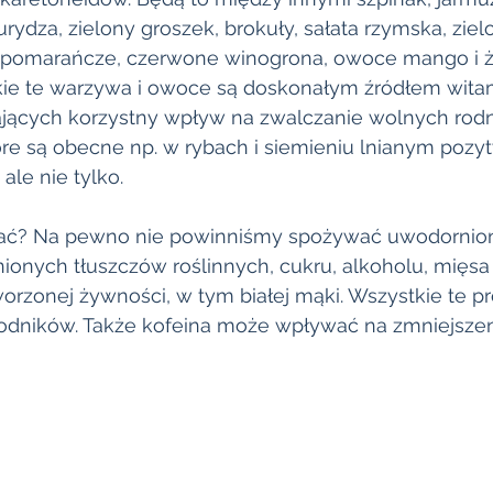
rydza, zielony groszek, brokuły, sałata rzymska, zielo
 pomarańcze, czerwone winogrona, owoce mango i żół
ie te warzywa i owoce są doskonałym źródłem witam
ących korzystny wpływ na zwalczanie wolnych rodn
e są obecne np. w rybach i siemieniu lnianym pozy
ale nie tylko. 
kać? Na pewno nie powinniśmy spożywać uwodornion
onych tłuszczów roślinnych, cukru, alkoholu, mięs
worzonej żywności, w tym białej mąki. Wszystkie te p
odników. Także kofeina może wpływać na zmniejszen