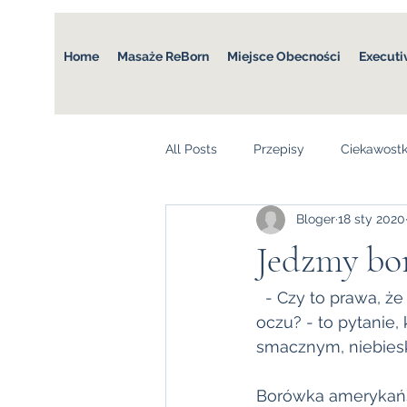
Home
Masaże ReBorn
Miejsce Obecności
Executi
All Posts
Przepisy
Ciekawostk
Bloger
18 sty 2020
Jedzmy bo
  - Czy to prawa, że borówki amerykańskie są bardzo  dobrym lekarstwem dla naszych 
oczu? - to pytanie,
smacznym, niebies
Borówka amerykańsk