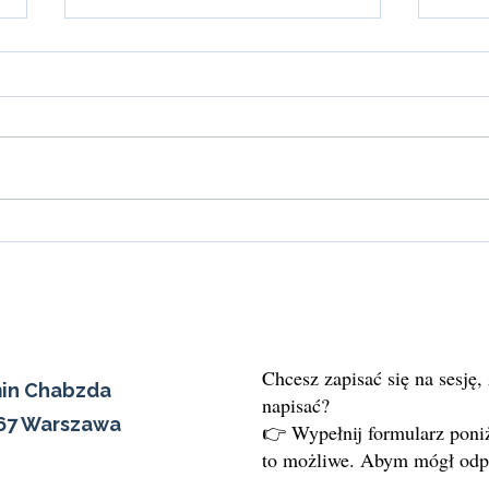
Co zrobić, gdy masz chaos w
Mero
głowie i nie wiesz, co dalej?
ciała,
Chcesz zapisać się na sesję,
min Chabzda
napisać?
567 Warszawa
👉 Wypełnij formularz poniż
to możliwe. Abym mógł odpi