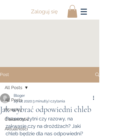
Zaloguj się
Post
All Posts
Bloger
All Posts
29 lut 2020
3 minut(y) czytania
Jak wybrać odpowiedni chleb
Przepisy
Pszenny, żytni czy razowy, na 
Ciekawostki
zakwasie czy na drożdżach? Jaki 
Aktualności
chleb będzie dla nas odpowiedni?  