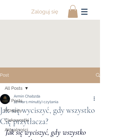
Zaloguj się
Post
All Posts
Armin Chabzda
All Posts
22 mar
1 minut(y) czytania
Jak się wyciszyć, gdy wszystko
Przepisy
Cię przytłacza?
Ciekawostki
Aktualności
Jak się wyciszyć, gdy wszystko 