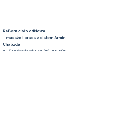
ReBorn ciało odNowa
– masaże i praca z ciałem Armin
Chabzda
ul. Sandomierska 13/38, 02-567
Warszawa
tel.
+48 516 433 006
✉️ arminreborn@gmail.com
📍 Zarezerwuj masaż
Subskrybuj