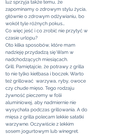
luz sprzyja także temu, że 
zapominamy o zdrowym stylu życia, 
głównie o zdrowym odżywianiu, bo 
wokół tyle różnych pokus… 
Co więc jeść i co zrobić nie przytyć w 
czasie urlopu?
Oto kilka sposobów, które mam 
nadzieję przydadzą się Wam w 
nadchodzących miesiącach.
Grill. Pamiętajcie, że potrawy z grilla 
to nie tylko kiełbasa i boczek. Warto 
też grillować  warzywa, ryby, owoce 
czy chude mięso. Tego rodzaju 
żywność pieczemy w folii 
aluminiowej, aby nadmiernie nie 
wysychała podczas grillowania. A do 
mięsa z grilla polecam lekkie sałatki 
warzywne. Oczywiście z lekkim 
sosem jogurtowym lub winegret. 