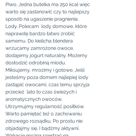
Piwo. Jedna butelka ma 250 kcal więc 
warto się zastanowić czy to najlepszy 
sposób na ugaszenie pragnienia.
Lody. Polecam  lody domowe, które 
naprawdę bardzo łatwo zrobić 
samemu. Do kielicha blendera 
wrzucamy zamrożone owoce, 
dodajemy jogurt naturalny. Możemy 
dosłodzić odrobiną miodu. 
Miksujemy, mrozimy i gotowe. Jeśli 
jesteśmy poza domem najlepiej lody 
zastąpić owocami, czas temu sprzyja 
przecież  lato to czas świeżych i 
aromatycznych owoców.
Utrzymujmy regularność posiłków. 
Warto pamiętać też o zachowaniu  
zdrowego rozsądku. Po prostu nie 
objadajmy się. I bądźmy aktywni. 
Wakacje można spędzać na 