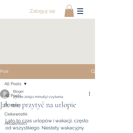
Zaloguj się
Post
All Posts
Bloger
All Posts
23 cze 2019
1 minut(y) czytania
Jak nie przytyć na urlopie
Przepisy
Ciekawostki
Lato to czas urlopów i wakacji, często 
Aktualności
od wszystkiego. Niestety wakacyjny 