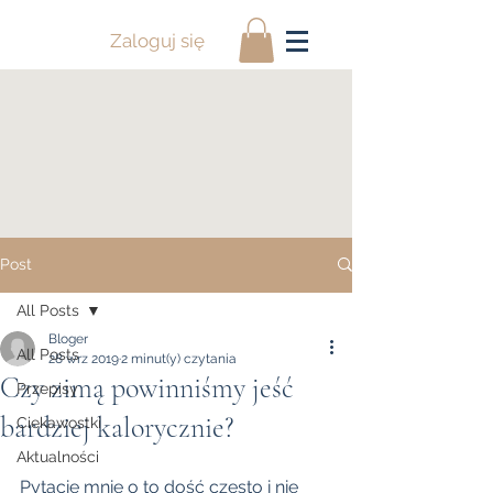
Zaloguj się
Post
All Posts
Bloger
All Posts
28 wrz 2019
2 minut(y) czytania
Czy zimą powinniśmy jeść
Przepisy
bardziej kalorycznie?
Ciekawostki
Aktualności
Pytacie mnie o to dość często i nie 