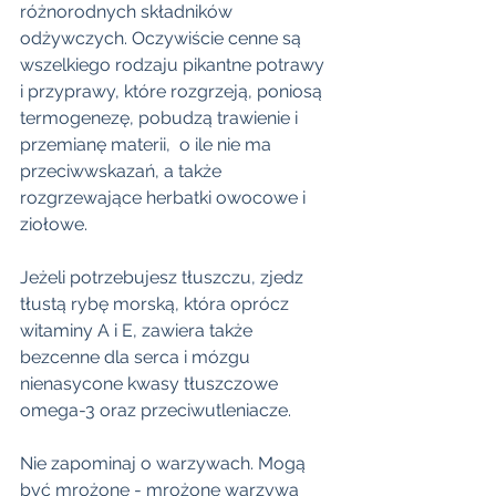
różnorodnych składników 
odżywczych. Oczywiście cenne są 
wszelkiego rodzaju pikantne potrawy 
i przyprawy, które rozgrzeją, poniosą 
termogenezę, pobudzą trawienie i 
przemianę materii,  o ile nie ma 
przeciwwskazań, a także 
rozgrzewające herbatki owocowe i 
ziołowe. 
Jeżeli potrzebujesz tłuszczu, zjedz 
tłustą rybę morską, która oprócz 
witaminy A i E, zawiera także 
bezcenne dla serca i mózgu 
nienasycone kwasy tłuszczowe 
omega-3 oraz przeciwutleniacze. 
Nie zapominaj o warzywach. Mogą 
być mrożone - mrożone warzywa 