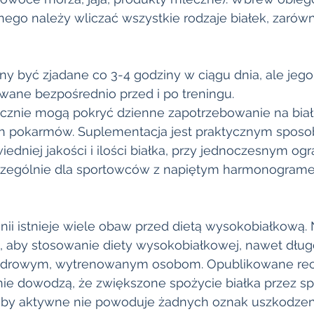
nego należy wliczać wszystkie rodzaje białek, zarów
ny być zjadane co 3-4 godziny w ciągu dnia, ale jego
ane bezpośrednio przed i po treningu.
cznie mogą pokryć dzienne zapotrzebowanie na biał
ch pokarmów. Suplementacja jest praktycznym spos
dniej jakości i ilości białka, przy jednoczesnym ogr
szczególnie dla sportowców z napiętym harmonogram
ii istnieje wiele obaw przed dietą wysokobiałkową. 
, aby stosowanie diety wysokobiałkowej, nawet dłu
zdrowym, wytrenowanym osobom. Opublikowane rece
ie dowodzą, że zwiększone spożycie białka przez s
by aktywne nie powoduje żadnych oznak uszkodzeni