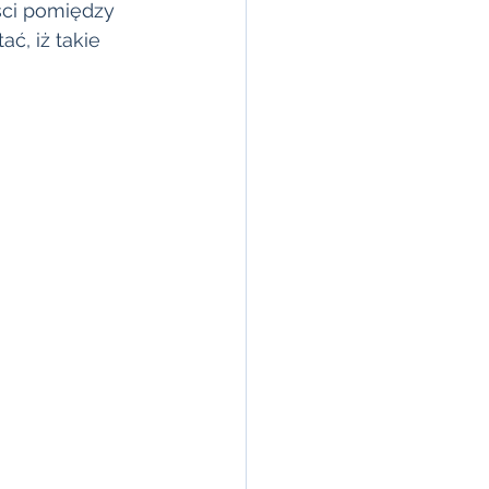
ści pomiędzy 
ć, iż takie 