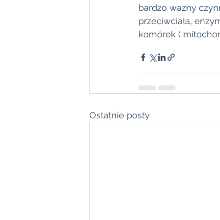
bardzo ważny czynn
przeciwciała, enzym
komórek ( mitochondr
Ostatnie posty