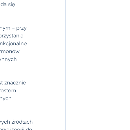
da się 
nym – przy 
rzystania 
unkcjonalne 
ormonów, 
zynnych 
t znacznie 
rostem 
nych 
wych źródłach 
wej teorii do 