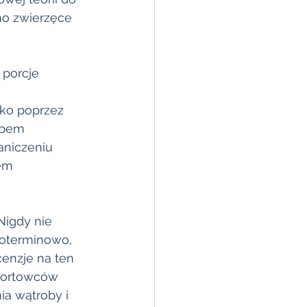
no zwierzęce 
 porcje 
ko poprzez 
obem 
aniczeniu 
em 
Nigdy nie 
goterminowo, 
nzje na ten 
portowców 
a wątroby i 