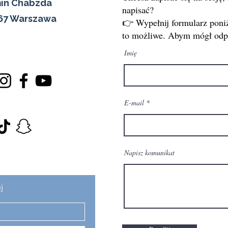
min Chabzda
napisać?
567 Warszawa
👉 Wypełnij formularz poniż
to możliwe. Abym mógł odpi
Imię
E-mail
Napisz komunikat
j