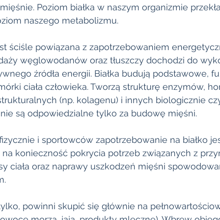
o mięśnie. Poziom białka w naszym organizmie przekła
oziom naszego metabolizmu. 
est ściśle powiązana z zapotrzebowaniem energetycz
daży węglowodanów oraz tłuszczy dochodzi do wyko
tywnego źródła energii. Białka budują podstawowe, f
omórki ciała człowieka. Tworzą strukturę enzymów, h
 strukturalnych (np. kolagenu) i innych biologicznie c
 nie są odpowiedzialne tylko za budowę mięśni. 
izycznie i sportowców zapotrzebowanie na białko jes
na konieczność pokrycia potrzeb związanych z przy
sy ciała oraz naprawy uszkodzeń mięśni spowodowa
. 
tylko, powinni skupić się głównie na pełnowartościo
, owoce morza, jaja, produkty mleczne). Wbrew obiego