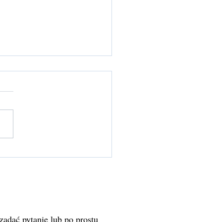
n Ground — powrót do
 stabilności i obecności
 zadać pytanie lub po prostu