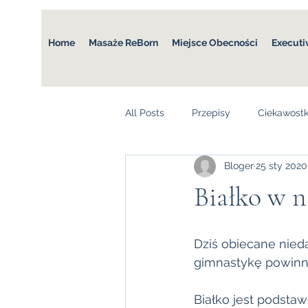
Home
Masaże ReBorn
Miejsce Obecności
Executi
All Posts
Przepisy
Ciekawostk
Bloger
25 sty 2020
Białko w n
Dziś obiecane nieda
gimnastykę powinni
Białko jest podsta