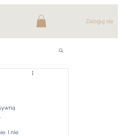
Zaloguj się
nsywną 
  
. I nie 