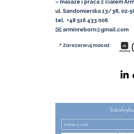
– masaże i praca z ciałem Ar
ul. Sandomierska 13/38, 02-
tel.
+48 516 433 006
✉️ arminreborn@gmail.com
📍 Zarezerwuj masaż
Subskrybu