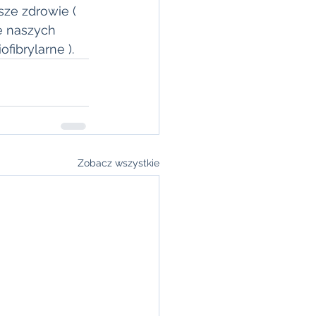
ze zdrowie ( 
e naszych 
fibrylarne ). 
Zobacz wszystkie