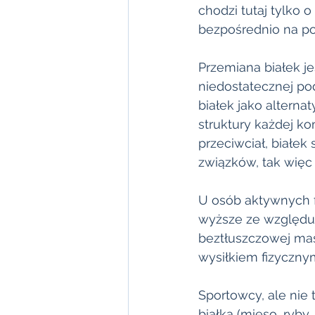
chodzi tutaj tylko 
bezpośrednio na p
Przemiana białek j
niedostatecznej po
białek jako alterna
struktury każdej k
przeciwciał, białek
związków, tak więc
U osób aktywnych f
wyższe ze względu 
beztłuszczowej ma
wysiłkiem fizycznym
Sportowcy, ale nie 
białka (mięso, ryby