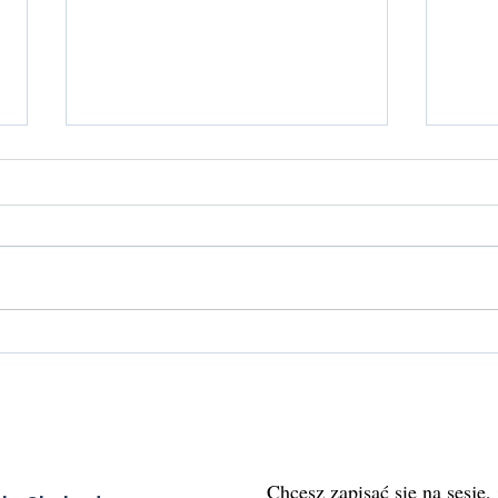
Co zrobić, gdy masz chaos w
Mero
głowie i nie wiesz, co dalej?
ciała,
Chcesz zapisać się na sesję,