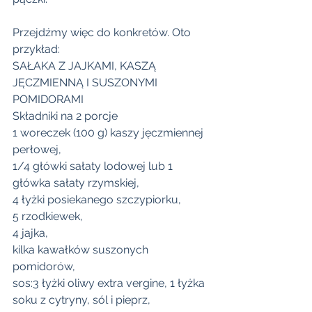
Przejdźmy więc do konkretów. Oto 
przykład:
SAŁAKA Z JAJKAMI, KASZĄ 
JĘCZMIENNĄ I SUSZONYMI 
POMIDORAMI
Składniki na 2 porcje
1 woreczek (100 g) kaszy jęczmiennej 
perłowej,
1/4 główki sałaty lodowej lub 1 
główka sałaty rzymskiej,
4 łyżki posiekanego szczypiorku,
5 rzodkiewek,
4 jajka,
kilka kawałków suszonych 
pomidorów,
sos:3 łyżki oliwy extra vergine, 1 łyżka 
soku z cytryny, sól i pieprz,