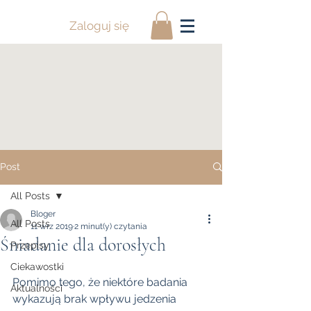
Zaloguj się
Post
All Posts
Bloger
All Posts
11 wrz 2019
2 minut(y) czytania
Śniadanie dla dorosłych
Przepisy
Ciekawostki
Pomimo tego, że niektóre badania 
Aktualności
wykazują brak wpływu jedzenia 