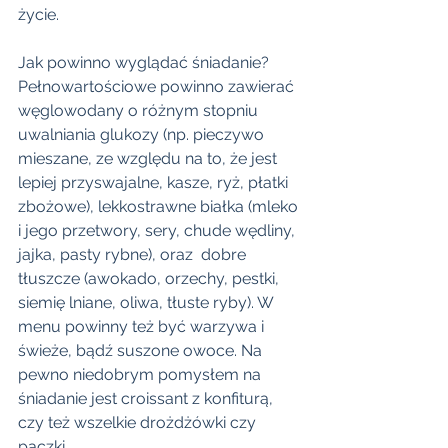
życie. 
Jak powinno wyglądać śniadanie? 
Pełnowartościowe powinno zawierać 
węglowodany o różnym stopniu 
uwalniania glukozy (np. pieczywo 
mieszane, ze względu na to, że jest 
lepiej przyswajalne, kasze, ryż, płatki 
zbożowe), lekkostrawne białka (mleko 
i jego przetwory, sery, chude wędliny, 
jajka, pasty rybne), oraz  dobre 
tłuszcze (awokado, orzechy, pestki, 
siemię lniane, oliwa, tłuste ryby). W 
menu powinny też być warzywa i 
świeże, bądź suszone owoce. Na 
pewno niedobrym pomysłem na 
śniadanie jest croissant z konfiturą, 
czy też wszelkie drożdżówki czy 
pączki.